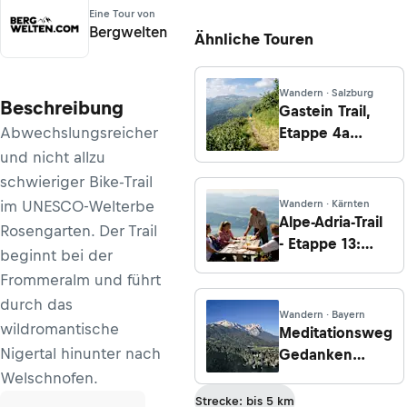
Eine Tour von
Bergwelten
Ähnliche Touren
Wandern · Salzburg
Beschreibung
Gastein Trail,
Abwechslungsreicher
Etappe 4a
Variante
und nicht allzu
Hermann-
schwieriger Bike-Trail
Kreilinger-Steig:
im UNESCO-Welterbe
Wandern · Kärnten
Von der
Alpe-Adria-Trail
Rosengarten. Der Trail
Schlossalm
- Etappe 13:
beginnt bei der
Bergstation ins
Millstätter Alpe
Frommeralm und führt
Angertal
- Döbriach
durch das
Wandern · Bayern
wildromantische
Meditationsweg
Nigertal hinunter nach
Gedanken
Bergauf
Welschnofen.
Strecke: bis 5 km