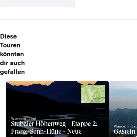
Diese
Touren
könnten
dir auch
gefallen
Wandern · Tirol
Stubaier Höhenweg - Etappe 2:
Wandern · Sal
Franz-Senn-Hütte - Neue
Gastein 