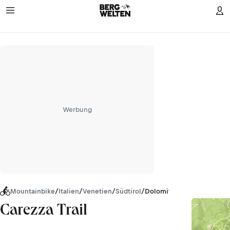
Werbung
Mountainbike
/
Italien
/
Venetien
/
Südtirol
/
Dolomiten
Carezza Trail