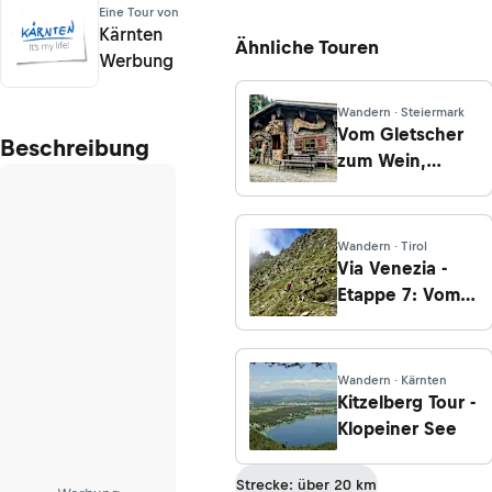
Eine Tour von
Kärnten
Ähnliche Touren
Werbung
Wandern · Steiermark
Vom Gletscher
Beschreibung
zum Wein,
Südroute,
Etappe 2: Vom
Guttenberghaus
Wandern · Tirol
nach Rohrmoos
Via Venezia -
Etappe 7: Vom
Tuxerjochhaus
zum
Friesenberghaus
Wandern · Kärnten
Kitzelberg Tour -
Klopeiner See
Strecke: über 20 km