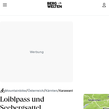
Werbung
Mountainbike
/
Österreich
/
Kärnten
/
Karawanken
Loiblpass und
Seebergsattel