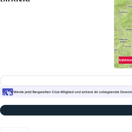
S2
Mitte
Werde jetzt Bergwelten Club-Mitglied und sichere dir unbegrenzte Downl