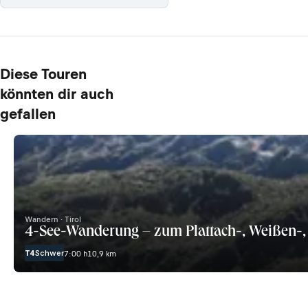
Diese Touren
könnten dir auch
gefallen
Wandern · Tirol
4-See-Wanderung – zum Plattach-, Weißen-,
T4
Schwer
7:00 h
10,9 km