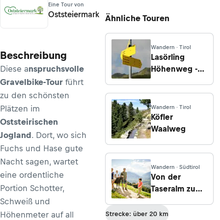
Eine Tour von
Oststeiermark
Ähnliche Touren
Wandern · Tirol
Beschreibung
Lasörling
Diese a
nspruchsvolle
Höhenweg -
Etappe 3: Von
Gravelbike-Tour
führt
der
zu den schönsten
Lasörlinghütte
Plätzen im
Wandern · Tirol
zur Neuen
Köfler
Oststeirischen
Reichenberger
Waalweg
Jogland
. Dort, wo sich
Hütte
Fuchs und Hase gute
Nacht sagen, wartet
Wandern · Südtirol
eine ordentliche
Von der
Portion Schotter,
Taseralm zum
Berggasthof
Schweiß und
Gsteier
Höhenmeter auf all
Strecke: über 20 km