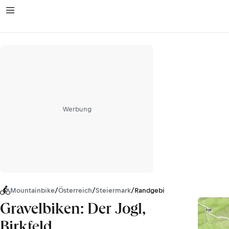
Werbung
Mountainbike
/
Österreich
/
Steiermark
/
Randgebirge östlich der Mur
Gravelbiken: Der Jogl,
Birkfeld