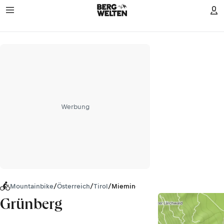
Werbung
Mountainbike
/
Österreich
/
Tirol
/
Mieminger Kette
Grünberg