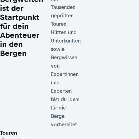
ist der
Tausenden
Startpunkt
geprüften
Touren,
für dein
Hütten und
Abenteuer
Unterkünften
in den
sowie
Bergen
Bergwissen
von
Expertinnen
und
Experten
bist du ideal
für die
Berge
vorbereitet.
Touren