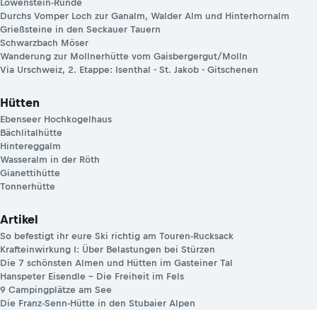
Löwenstein-Runde
Durchs Vomper Loch zur Ganalm, Walder Alm und Hinterhornalm
Grießsteine in den Seckauer Tauern
Schwarzbach Möser
Wanderung zur Mollnerhütte vom Gaisbergergut/Molln
Via Urschweiz, 2. Etappe: Isenthal - St. Jakob - Gitschenen
Hütten
Ebenseer Hochkogelhaus
Bächlitalhütte
Hintereggalm
Wasseralm in der Röth
Gianettihütte
Tonnerhütte
Artikel
So befestigt ihr eure Ski richtig am Touren-Rucksack
Krafteinwirkung I: Über Belastungen bei Stürzen
Die 7 schönsten Almen und Hütten im Gasteiner Tal
Hanspeter Eisendle – Die Freiheit im Fels
9 Campingplätze am See
Die Franz-Senn-Hütte in den Stubaier Alpen