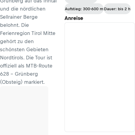
Grünberg auf das Inntal
und die nördlichen
Aufstieg: 300-600 m
Dauer: bis 2 h
Sellrainer Berge
Anreise
belohnt. Die
Ferienregion Tirol Mitte
gehört zu den
schönsten Gebieten
Nordtirols. Die Tour ist
offiziell als MTB-Route
628 - Grünberg
(Obsteig) markiert.