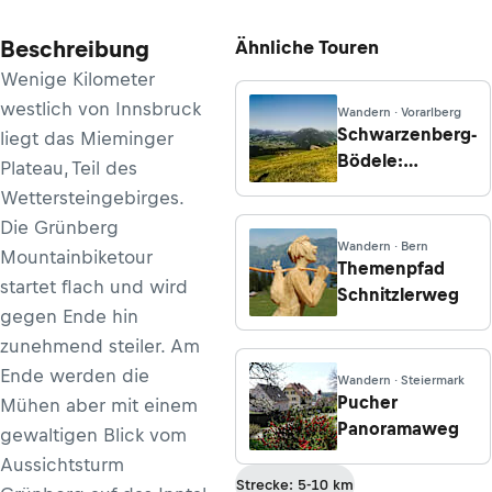
Beschreibung
Ähnliche Touren
Wenige Kilometer
westlich von Innsbruck
Wandern · Vorarlberg
Schwarzenberg-
liegt das Mieminger
Bödele:
Plateau, Teil des
Lustenauer
Wettersteingebirges.
Hütte, St. Ilga,
Die Grünberg
Schwarzenberg
Wandern · Bern
Mountainbiketour
Themenpfad
startet flach und wird
Schnitzlerweg
gegen Ende hin
zunehmend steiler. Am
Ende werden die
Wandern · Steiermark
Pucher
Mühen aber mit einem
Panoramaweg
gewaltigen Blick vom
Aussichtsturm
Strecke: 5-10 km