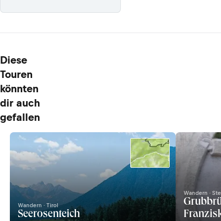
Diese
Touren
könnten
dir auch
gefallen
Wandern · Ste
Grubbrü
Wandern · Tirol
Seerosenteich
Franzis