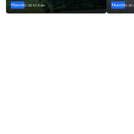
T1
Leicht
T1
Leicht
2:30 h
7,9 km
3:30 