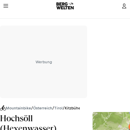
Werbung
Mountainbike
/
Österreich
/
Tirol
/
Kitzbüheler Alpen
Hochsöll
(Hexenwasser)