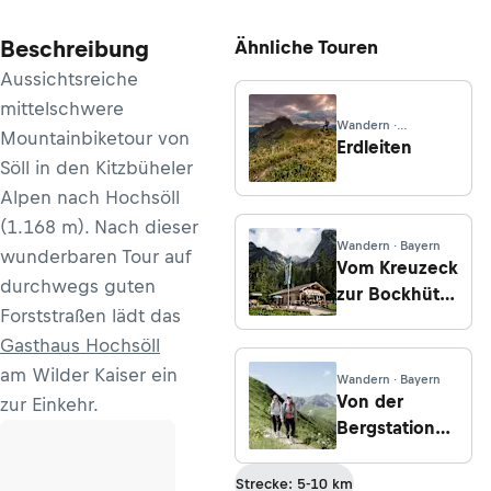
Beschreibung
Ähnliche Touren
Aussichtsreiche
mittelschwere
Wandern ·
Mountainbiketour von
Oberösterreich
Erdleiten
Söll in den Kitzbüheler
Alpen nach Hochsöll
(1.168 m). Nach dieser
Wandern · Bayern
wunderbaren Tour auf
Vom Kreuzeck
durchwegs guten
zur Bockhütte
Forststraßen lädt das
im Reintal und
Gasthaus Hochsöll
zur
Partnachalm
am Wilder Kaiser ein
Wandern · Bayern
Von der
zur Einkehr.
Bergstation
der
Söllereckbahn
Strecke: 5-10 km