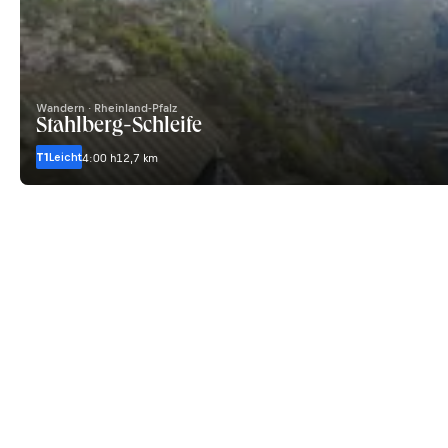
Wandern · Rheinland-Pfalz
Stahlberg-Schleife
T1
Leicht
4:00 h
12,7 km