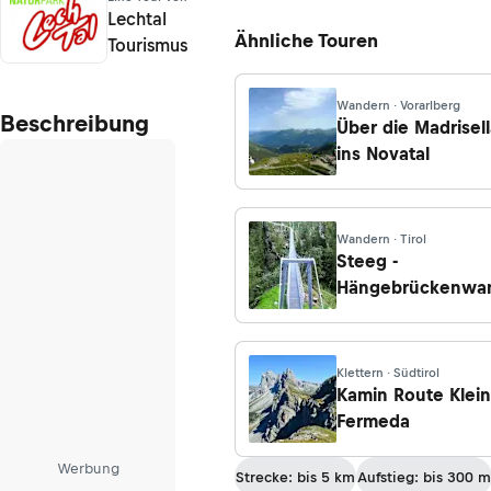
Lechtal
Ähnliche Touren
Tourismus
Wandern · Vorarlberg
Beschreibung
Über die Madrisell
ins Novatal
Wandern · Tirol
Steeg -
Hängebrückenwa
Klettern · Südtirol
Kamin Route Klei
Fermeda
Werbung
Strecke: bis 5 km
Aufstieg: bis 300 m