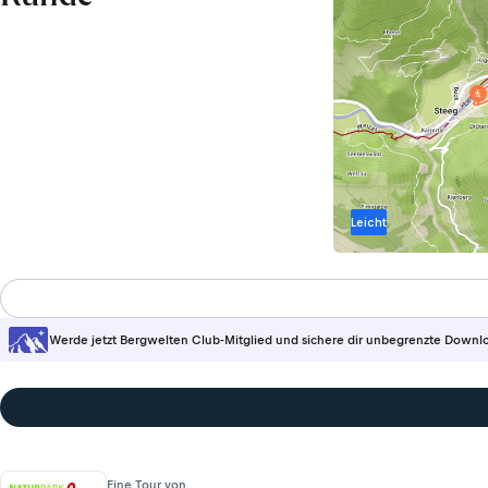
Leicht
Werde jetzt Bergwelten Club-Mitglied und sichere dir unbegrenzte Downl
Eine Tour von