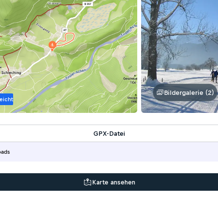
Bildergalerie (2)
eicht
GPX-Datei
oads
Karte ansehen