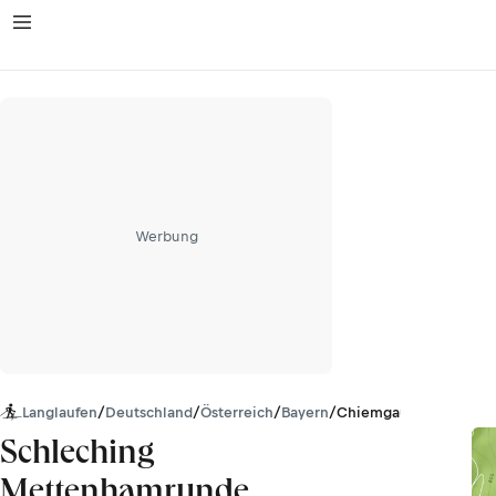
Werbung
Langlaufen
/
Deutschland
/
Österreich
/
Bayern
/
Chiemgauer Alpen
Schleching
Mettenhamrunde