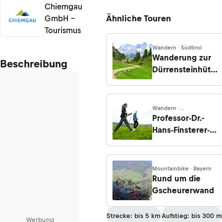
Chiemgau
Ähnliche Touren
GmbH –
Tourismus
Wandern · Südtirol
Wanderung zur
Beschreibung
Dürrensteinhütte
vom Parkplatz
Plätzwiese
Wandern ·
Oberösterreich
Professor-Dr.-
Hans-Finsterer-
Weg
Mountainbike · Bayern
Rund um die
Gscheurerwand
Strecke: bis 5 km
Aufstieg: bis 300 m
Werbung