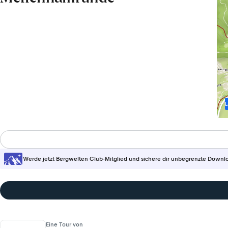
L
Werde jetzt Bergwelten Club-Mitglied und sichere dir unbegrenzte Downl
Eine Tour von