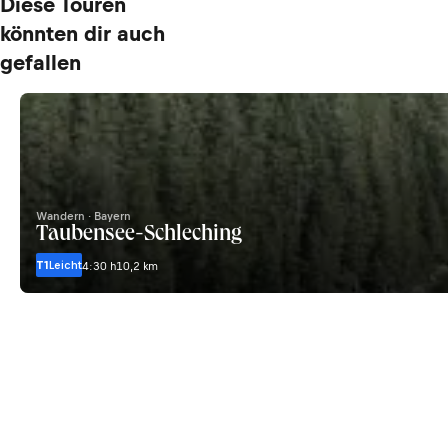
Diese Touren
könnten dir auch
gefallen
Wandern · Bayern
Taubensee-Schleching
T1
Leicht
4:30 h
10,2 km