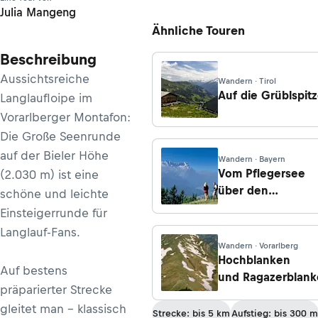
Julia Mangeng
Ähnliche Touren
Beschreibung
Aussichtsreiche
Wandern · Tirol
Auf die Grüblspit
Langlaufloipe im
Vorarlberger Montafon:
Die Große Seenrunde
auf der Bieler Höhe
Wandern · Bayern
Vom Pflegersee
(2.030 m) ist eine
über den
schöne und leichte
Kellerleitensteig
Einsteigerrunde für
Langlauf-Fans.
Wandern · Vorarlberg
Hochblanken
Auf bestens
und Ragazerblan
präparierter Strecke
gleitet man – klassisch
Strecke: bis 5 km
Aufstieg: bis 300 m