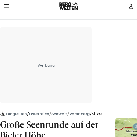
Werbung
Langlaufen
/
Österreich
/
Schweiz
/
Vorarlberg
/
Silvretta
Große Seenrunde auf der
Bieler Höhe