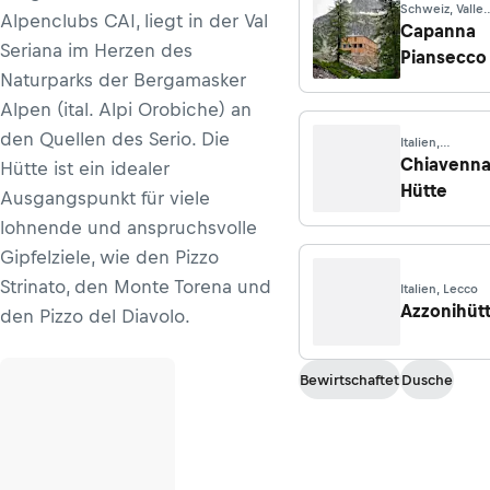
Schweiz, Valle
Alpenclubs CAI, liegt in der Val
Bedretto
Capanna
Seriana im Herzen des
Piansecco
Naturparks der Bergamasker
Alpen (ital. Alpi Orobiche) an
den Quellen des Serio. Die
Italien,
Campodolcino
Chiavenn
Hütte ist ein idealer
(SO)
Hütte
Ausgangspunkt für viele
lohnende und anspruchsvolle
Gipfelziele, wie den Pizzo
Strinato, den Monte Torena und
Italien, Lecco
Azzonihüt
den Pizzo del Diavolo.
Bewirtschaftet
Dusche