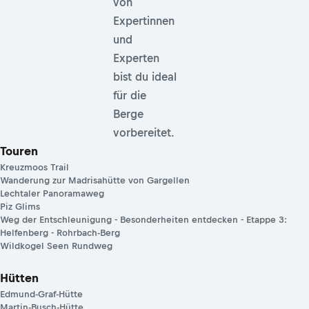
von
Expertinnen
und
Experten
bist du ideal
für die
Berge
vorbereitet.
Touren
Kreuzmoos Trail
Wanderung zur Madrisahütte von Gargellen
Lechtaler Panoramaweg
Piz Glims
Weg der Entschleunigung - Besonderheiten entdecken - Etappe 3:
Helfenberg - Rohrbach-Berg
Wildkogel Seen Rundweg
Hütten
Edmund-Graf-Hütte
Martin-Busch-Hütte