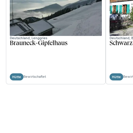
Deutschland, Lenggries
Deutschland, 
Brauneck-Gipfelhaus
Schwarz
Bewirtschaftet
Bewirt
Hütte
Hütte