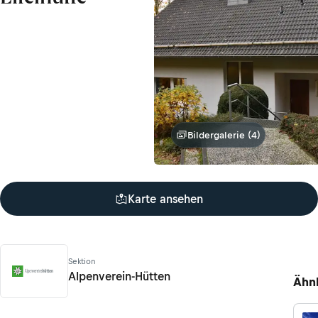
Bildergalerie (4)
Karte ansehen
Sektion
Alpenverein-Hütten
Ähn
Alpenverein-Hütten