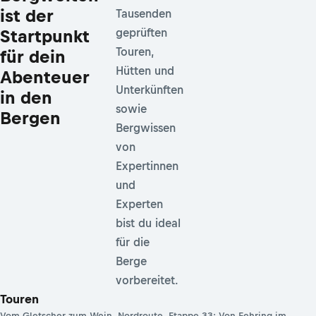
ist der
Tausenden
Startpunkt
geprüften
Touren,
für dein
Hütten und
Abenteuer
Unterkünften
in den
sowie
Bergen
Bergwissen
von
Expertinnen
und
Experten
bist du ideal
für die
Berge
vorbereitet.
Touren
Vom Gletscher zum Wein, Nordroute, Etappe 33: Von Fehring im