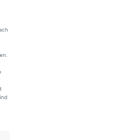
nach
en.
e
d
ind