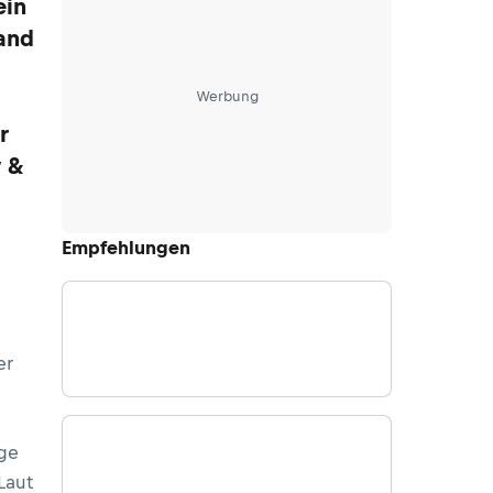
ein
land
Werbung
r
y &
Empfehlungen
er
ge
Laut