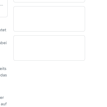
Da
on
.
utet
abei
eits
 das
er
 auf