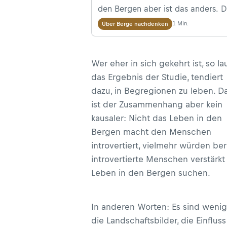
den Bergen aber ist das anders. 
genießen wir es, allein inmitten v
1 Min.
Über Berge nachdenken
endlosen Gipfelketten zu wandeln
Das hat gute Gründe.
Wer eher in sich gekehrt ist, so la
das Ergebnis der Studie, tendiert
dazu, in Begregionen zu leben. D
ist der Zusammenhang aber kein
kausaler: Nicht das Leben in den
Bergen macht den Menschen
introvertiert, vielmehr würden ber
introvertierte Menschen verstärkt
Leben in den Bergen suchen.
In anderen Worten: Es sind wenig
die Landschaftsbilder, die Einfluss