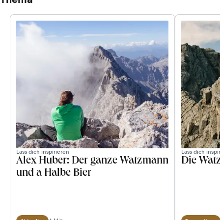
seine Touren-Angebote genauer vor.
Lass dich inspirieren
Lass dich inspi
Alex Huber: Der ganze Watzmann
Die Wat
und a Halbe Bier