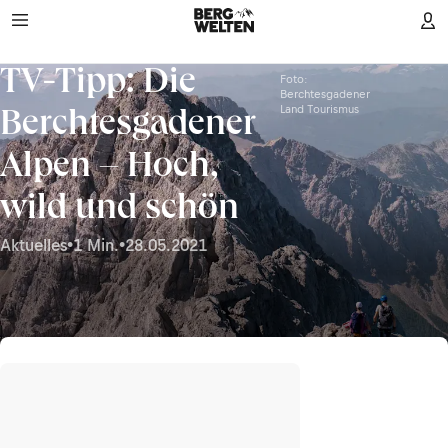
TV-Tipp: Die
Foto:
Berchtesgadener
Land Tourismus
Berchtesgadener
Alpen – Hoch,
wild und schön
Aktuelles
•
1 Min.
•
28.05.2021