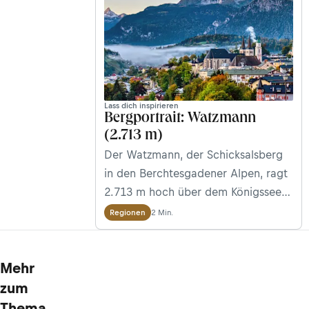
Lass dich inspirieren
Bergportrait: Watzmann
(2.713 m)
Der Watzmann, der Schicksalsberg
in den Berchtesgadener Alpen, ragt
2.713 m hoch über dem Königssee
in Bayern auf. Für viele Alpinisten
2 Min.
Regionen
und Alpinistinnen gilt er als Klassiker,
aber auch in Kunst und Kultur hat
Mehr
der Gebirgsstock seinen Platz
gefunden. Wir stellen den
zum
Watzmann, seine Geschichte(n) und
Thema