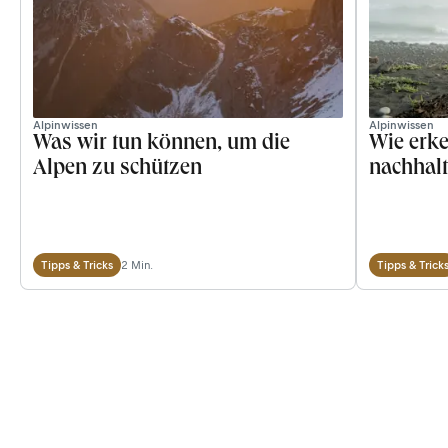
Alpinwissen
Alpinwissen
Was wir tun können, um die
Wie erke
Alpen zu schützen
nachhal
2 Min.
Tipps & Tricks
Tipps & Trick