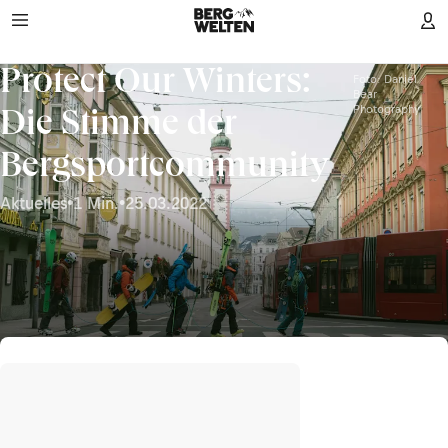
Protect Our Winters:
Foto: Daniel
Bear
Photography
Die Stimme der
Bergsportcommunity
Aktuelles
•
1 Min.
•
25.03.2022