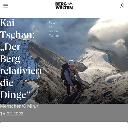
Kai
Foto:
Kai
Leonie
Tschan:
Tschan
„Der
Berg
relativiert
die
Dinge“
Menschen
•
8 Min.
•
16.02.2023