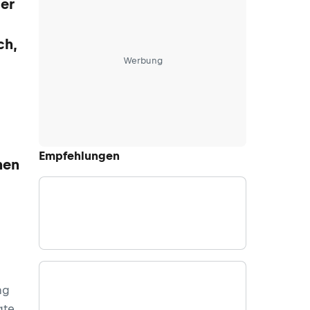
der
ch,
Werbung
Empfehlungen
hen
ng
gte