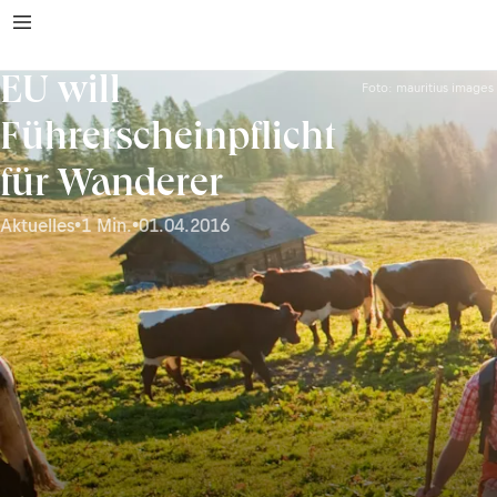
EU will
Foto: mauritius images
Führerscheinpflicht
für Wanderer
Aktuelles
•
1 Min.
•
01.04.2016