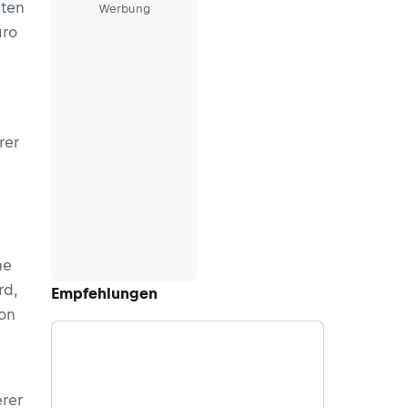
sten
Werbung
uro
rer
ne
rd,
Empfehlungen
von
erer