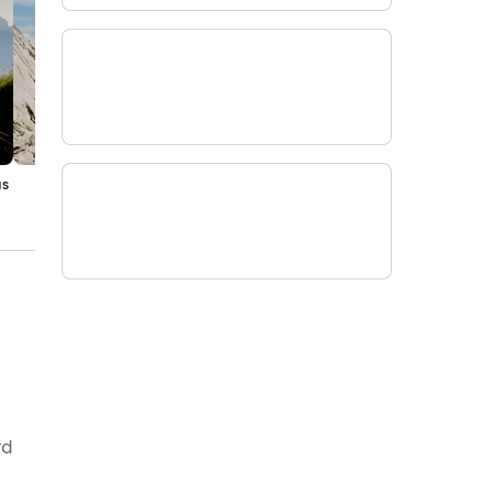
us
rd