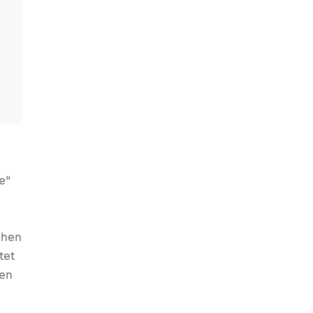
e“
chen
tet
ren