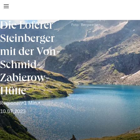
Die Loferer
Foto: Bergwelten
Steinberger
mit der Von-
Schmid-
Zabierow-
Hütte
Regionen
•
1 Min.
•
10.07.2023