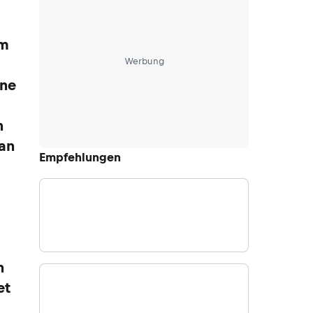
um
Werbung
ine
n
man
Empfehlungen
n
et