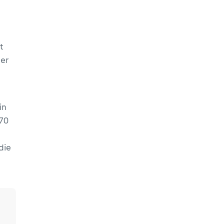
t
er
in
 70
die