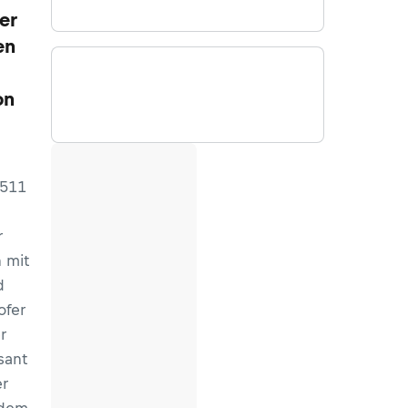
er
en
on
.511
r
n mit
d
ofer
r
sant
er