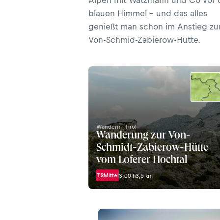
Alpen mit Watzmann und Co vor
blauen Himmel – und das alles
genießt man schon im Anstieg zu
Von-Schmid-Zabierow-Hütte.
Wandern · Tirol
Wanderung zur Von-
Schmidt-Zabierow-Hütte
vom Loferer Hochtal
T2
Mittel
3:00 h
3,6 km