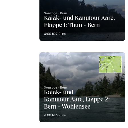
Sonstige · Bern
Kajak- und Kanutour Aare,
Etappe 1: Thun - Bern
4:00 h
27,2 km
Sonstige · Bern
Kajak- und
Kanutour Aare, Etappe 2:
Bern - Wohlensee
4:00 h
16,9 km