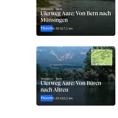
Wandern · Bern
Uferweg Aare: Von Bern nach
Münsingen
T1
Leicht
4:20 h
17,1 km
Wandern · Bern
Uferweg Aare: Von Büren
nach Altreu
T1
Leicht
2:25 h
10,1 km