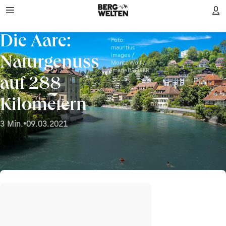
Die Aare:
Foto:
mauritius
images /
Naturgenuss
Moritz Wolf /
imageBROKER
auf 288
Kilometern
3 Min.
•
09.03.2021