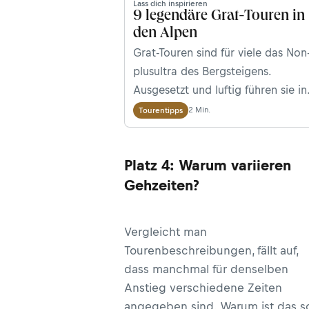
Lass dich inspirieren
9 legendäre Grat-Touren in
den Alpen
Grat-Touren sind für viele das Non
plus­ul­t­ra des Bergsteigens.
Ausgesetzt und luftig führen sie in
meist wunderschönen Linien direk
2 Min.
Tourentipps
auf den Gipfel. Wir stellen euch
neun legendäre „Himmelsleitern“ 
Platz 4: Warum variieren
den Alpen vor.
Gehzeiten?
Vergleicht man
Tourenbeschreibungen, fällt auf,
dass manchmal für denselben
Anstieg verschiedene Zeiten
angegeben sind. Warum ist das s