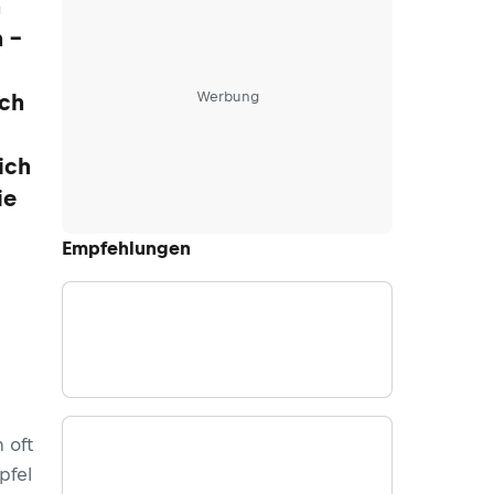
n
 –
Werbung
uch
ich
ie
Empfehlungen
 oft
pfel