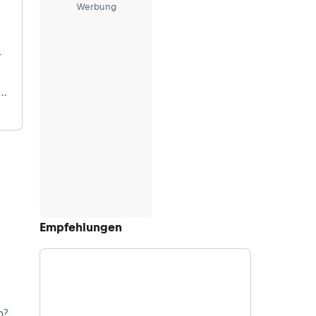
Werbung
­
t
in
Empfehlungen
o?