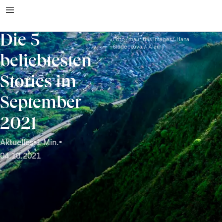
Die 5
Foto: mauritius images/ Hana
Sladeckova / Alamy
beliebtesten
Stories im
September
2021
Aktuelles
•
1 Min.
•
04.10.2021