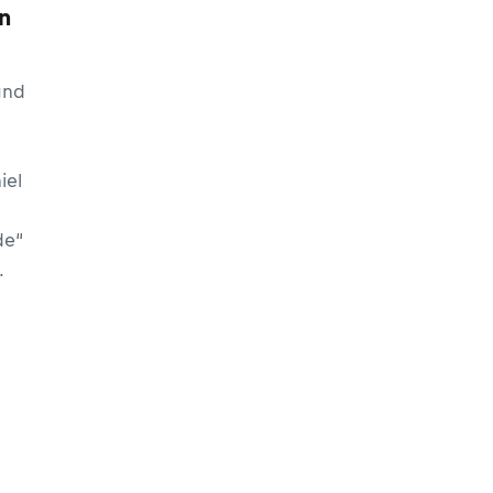
n
und
iel
de“
.