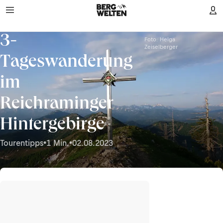
3-
Foto: Helga
Zeiselberger
Tageswanderung
im
Reichraminger
Hintergebirge
Tourentipps
•
1 Min.
•
02.08.2023