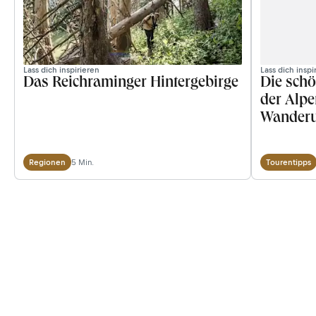
Lass dich inspirieren
Lass dich inspi
Das Reichraminger Hintergebirge
Die sch
der Alpe
Wanderun
anspruc
5 Min.
Regionen
Tourentipps