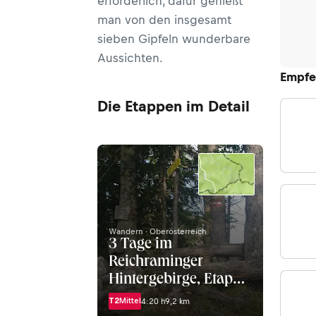
erforderlich, dafür genießt
man von den insgesamt
sieben Gipfeln wunderbare
Aussichten.
Empfe
Die Etappen im Detail
Wandern · Oberösterreich
3 Tage im
Reichraminger
Hintergebirge, Etappe
1: Brunnbach - Ennser
T2
Mittel
4:20 h
9,2 km
Hütte