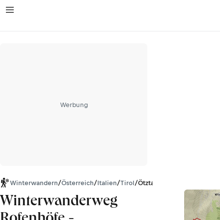
Werbung
Winterwandern
/
Österreich
/
Italien
/
Tirol
/
Ötztaler Alpen
Winterwanderweg
Rofenhöfe -