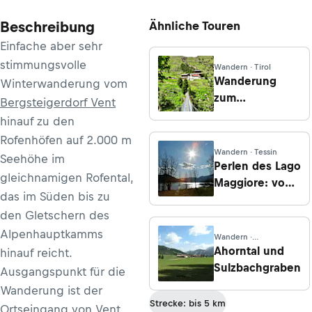
Beschreibung
Ähnliche Touren
Einfache aber sehr
stimmungsvolle
Wandern · Tirol
Wanderung
Winterwanderung vom
zum
Bergsteigerdorf Vent
Schutzhaus
hinauf zu den
Schöne
Rofenhöfen auf 2.000 m
Aussicht von
Wandern · Tessin
Seehöhe im
Vent
Perlen des Lago
gleichnamigen Rofental,
Maggiore: von
das im Süden bis zu
Tenero nach
den Gletschern des
Ascona
Alpenhauptkamms
Wandern ·
Niederösterreich
Ahorntal und
hinauf reicht.
Sulzbachgraben
Ausgangspunkt für die
Wanderung ist der
Strecke: bis 5 km
Ortseingang von Vent.