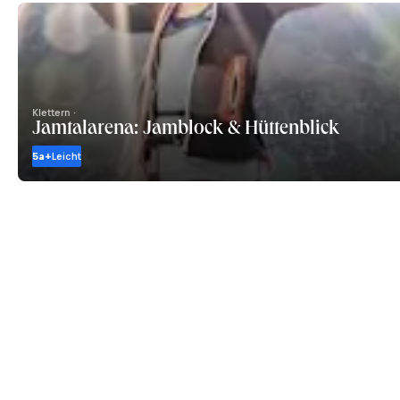
Klettern ·
Jamtalarena: Jamblock & Hüttenblick
5a+
Leicht