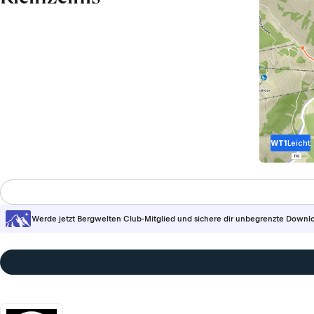
WT1
Leicht
Werde jetzt Bergwelten Club-Mitglied und sichere dir unbegrenzte Downl