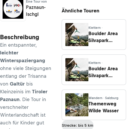
Eine Tour von
Paznaun-
Ähnliche Touren
Ischgl
Klettern ·
Boulder Area
Beschreibung
Silvapark
Ein entspannter,
Galtür: Sektor
leichter
Steinblock
Winterspaziergang
Klettern ·
ohne viele Steigungen
Boulder Area
Silvapark
entlang der Trisanna
Galtür: Sektor
von
Galtür
bis
Palm Beach
Kleinzeinis im
Tiroler
Wandern · Salzburg
Paznaun
. Die Tour in
Themenweg
verschneiter
Wilde Wasser
Winterlandschaft ist
auch für Kinder gut
Strecke: bis 5 km