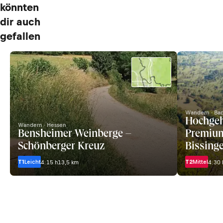
könnten
dir auch
gefallen
Wandern · Ba
Hochgeh
Wandern · Hessen
Bensheimer Weinberge –
Premiu
Schönberger Kreuz
Bissing
T1
Leicht
T2
Mittel
4:15 h
13,5 km
4:30 