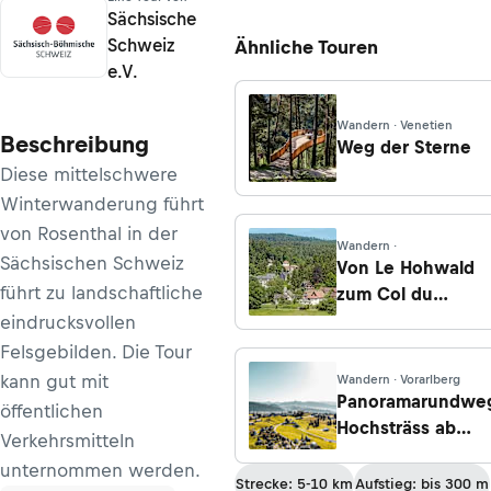
Sächsische
Schweiz
Ähnliche Touren
e.V.
Wandern · Venetien
Beschreibung
Weg der Sterne
Diese mittelschwere
Winterwanderung führt
von Rosenthal in der
Wandern ·
Sächsischen Schweiz
Von Le Hohwald
führt zu landschaftliche
zum Col du
Kreuzweg
eindrucksvollen
Felsgebilden. Die Tour
kann gut mit
Wandern · Vorarlberg
Panoramarundwe
öffentlichen
Hochsträss ab
Verkehrsmitteln
Sulzberg
unternommen werden.
Strecke: 5-10 km
Aufstieg: bis 300 m