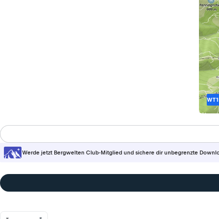
WT1
Werde jetzt Bergwelten Club-Mitglied und sichere dir unbegrenzte Downl