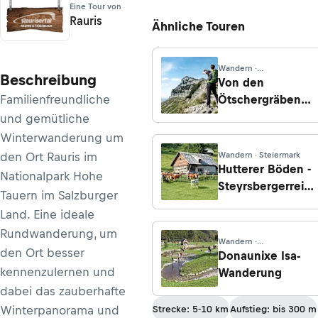
Eine Tour von
Rauris
Ähnliche Touren
Wandern ·
Beschreibung
Niederösterreich
Von den
Familienfreundliche
Ötschergräben
auf die
und gemütliche
Gemeindealpe
Winterwanderung um
den Ort Rauris im
Wandern · Steiermark
Hutterer Böden -
Nationalpark Hohe
Steyrsbergerreith
Tauern im Salzburger
- Wartegg -
Land. Eine ideale
Hinterstoder
Rundwanderung, um
Wandern ·
den Ort besser
Oberösterreich
Donaunixe Isa-
kennenzulernen und
Wanderung
dabei das zauberhafte
Winterpanorama und
Strecke: 5-10 km
Aufstieg: bis 300 m