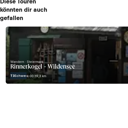
Diese Touren
könnten dir auch
gefallen
Wandern · Steiermark
Rinnerkogel - Wildensee
T3
Schwer
4:00 h
9,3 km