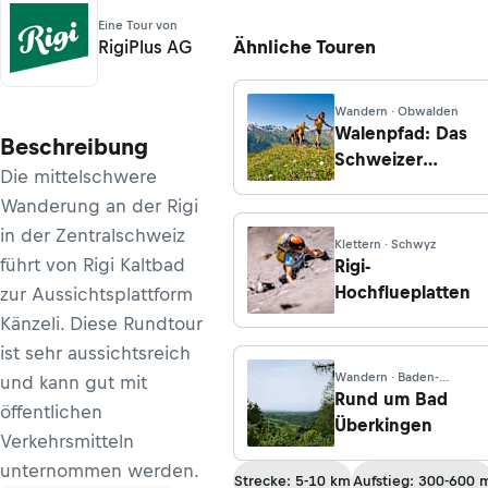
Eine Tour von
Ähnliche Touren
RigiPlus AG
Wandern · Obwalden
Walenpfad: Das
Beschreibung
Schweizer
Die mittelschwere
Bergbahnerlebnis
Wanderung an der Rigi
in der Zentralschweiz
Klettern · Schwyz
führt von Rigi Kaltbad
Rigi-
Hochflueplatten
zur Aussichtsplattform
Känzeli. Diese Rundtour
ist sehr aussichtsreich
Wandern · Baden-
und kann gut mit
Württemberg
Rund um Bad
öffentlichen
Überkingen
Verkehrsmitteln
unternommen werden.
Strecke: 5-10 km
Aufstieg: 300-600 