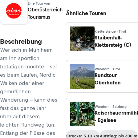
Eine Tour von
Oberösterreich
Ähnliche Touren
Tourismus
Klettersteige · Tirol
Stuibenfall-
Beschreibung
Klettersteig (C)
Wer sich in Mühlheim
am Inn sportlich
betätigen möchte ‒ sei
Wandern · Tirol
es beim Laufen, Nordic
Rundtour
Oberhofen
Walken oder einer
gemütlichen
Wanderung ‒ kann dies
Wandern · Salzburg
fast das ganze Jahr
Reiserbauernmüh
über auf diesem
- Egelsee
leichten Rundweg tun.
Entlang der Flüsse des
Strecke: 5-10 km
Aufstieg: bis 300 m