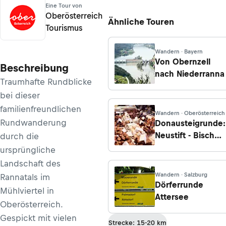
Eine Tour von
Oberösterreich
Ähnliche Touren
Tourismus
Wandern · Bayern
Von Obernzell
Beschreibung
nach Niederranna
Traumhafte Rundblicke
bei dieser
familienfreundlichen
Wandern · Oberösterreich
Rundwanderung
Donausteigrunde:
Neustift - Bischof
durch die
Firmian Weg
ursprüngliche
Landschaft des
Wandern · Salzburg
Rannatals im
Dörferrunde
Mühlviertel in
Attersee
Oberösterreich.
Gespickt mit vielen
Strecke: 15-20 km