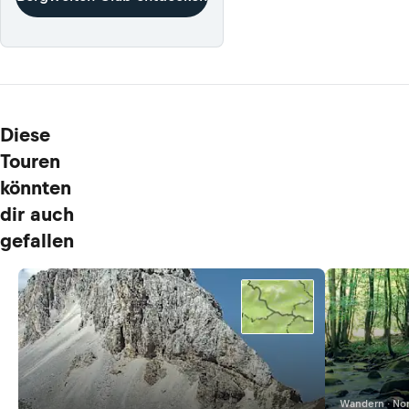
Diese
Touren
könnten
dir auch
gefallen
Wandern · No