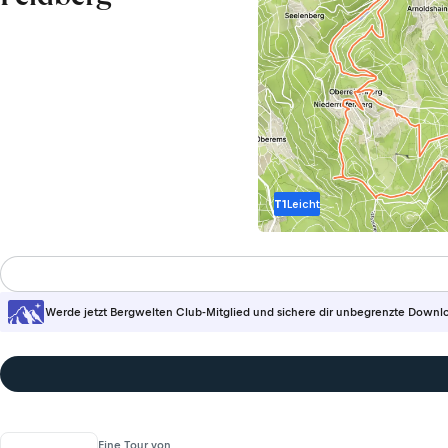
T1
Leicht
Werde jetzt Bergwelten Club-Mitglied und sichere dir unbegrenzte Downl
Eine Tour von