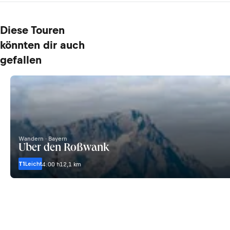
Diese Touren
könnten dir auch
gefallen
Wandern · Bayern
Über den Roßwank
T1
Leicht
4:00 h
12,1 km