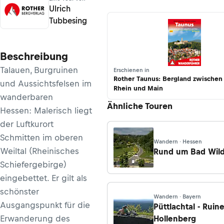
Ulrich
Tubbesing
Beschreibung
Talauen, Burgruinen
Erschienen in
Rother Taunus: Bergland zwischen
und Aussichtsfelsen im
Rhein und Main
wanderbaren
Ähnliche Touren
Hessen: Malerisch liegt
der Luftkurort
Schmitten im oberen
Wandern · Hessen
Weiltal (Rheinisches
Rund um Bad Wil
Schiefergebirge)
eingebettet. Er gilt als
schönster
Wandern · Bayern
Ausgangspunkt für die
Püttlachtal - Ruin
Erwanderung des
Hollenberg