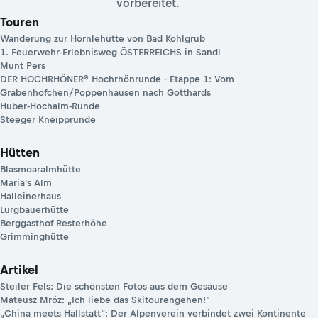
vorbereitet.
Touren
Wanderung zur Hörnlehütte von Bad Kohlgrub
1. Feuerwehr-Erlebnisweg ÖSTERREICHS in Sandl
Munt Pers
DER HOCHRHÖNER® Hochrhönrunde - Etappe 1: Vom
Grabenhöfchen/Poppenhausen nach Gotthards
Huber-Hochalm-Runde
Steeger Kneipprunde
Hütten
Blasmoaralmhütte
Maria's Alm
Halleinerhaus
Lurgbauerhütte
Berggasthof Resterhöhe
Grimminghütte
Artikel
Steiler Fels: Die schönsten Fotos aus dem Gesäuse
Mateusz Mróz: „Ich liebe das Skitourengehen!“
„China meets Hallstatt“: Der Alpenverein verbindet zwei Kontinente