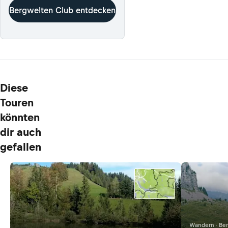
Bergwelten Club entdecken
Diese
Touren
könnten
dir auch
gefallen
Wandern · Be