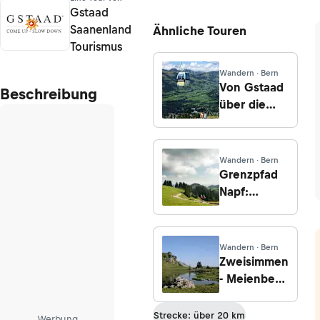
Gstaad
Saanenland
Ähnliche Touren
Tourismus
Wandern · Bern
Von Gstaad
Beschreibung
über die
Höhi Wispile
nach Gsteig
Wandern · Bern
Grenzpfad
Napf:
Etappe
Huttwil -
Napf
Wandern · Bern
Zweisimmen
- Meienberg
-
Seebergsee
Strecke: über 20 km
Werbung