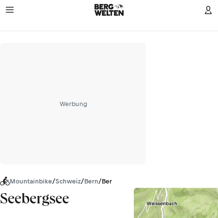
Werbung
Mountainbike
/
Schweiz
/
Bern
/
Berner Alpen
Seebergsee