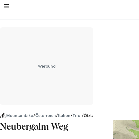
Werbung
Mountainbike
/
Österreich
/
Italien
/
Tirol
/
Ötztaler Alpen
Neubergalm Weg