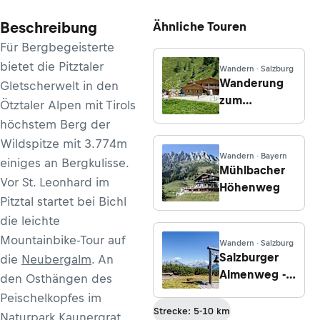
Beschreibung
Ähnliche Touren
Für Bergbegeisterte
bietet die Pitztaler
Wandern · Salzburg
Wanderung
Gletscherwelt in den
zum
Ötztaler Alpen mit Tirols
Berggasthof
höchstem Berg der
Loosbühelalm
Wildspitze mit 3.774m
vom
Wandern · Bayern
einiges an Bergkulisse.
Parkplatz
Mühlbacher
Vor St. Leonhard im
Grundlehen
Höhenweg
Pitztal startet bei Bichl
(Ellmautal)
die leichte
Mountainbike-Tour auf
Wandern · Salzburg
Salzburger
die
Neubergalm
. An
Almenweg -
den Osthängen des
Etappe 23:
Peischelkopfes im
Von Neuberg
Strecke: 5-10 km
Naturpark Kaunergrat