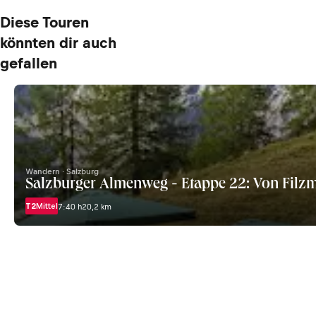
Diese Touren
könnten dir auch
gefallen
Wandern · Salzburg
Salzburger Almenweg - Etappe 22: Von Filz
T2
Mittel
7:40 h
20,2 km