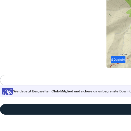
S0
Leicht
Werde jetzt Bergwelten Club-Mitglied und sichere dir unbegrenzte Downl