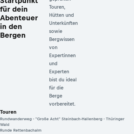
Startpunkt
Touren,
für dein
Hütten und
Abenteuer
Unterkünften
in den
sowie
Bergen
Bergwissen
von
Expertinnen
und
Experten
bist du ideal
für die
Berge
vorbereitet.
Touren
Rundwanderweg - "Große Acht" Steinbach-Hallenberg - Thüringer
Wald
Runde Rettenbachalm