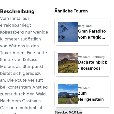
Beschreibung
Ähnliche Touren
Vom Inntal aus
erreichbar liegt
Berg- und
Hochtouren ·
Gran Paradiso
Kolsassberg nur wenige
Piemont
vom Rifugio
Kilometer südöstlich
Federico
von Wattens in den
Chabod
Tuxer Alpen. Eine nette
Wandern · Salzburg
Runde von Kolsass
Dachsteinblick
Merans als Startpunkt
- Rossmoos
bietet sich geradezu
an. Die Route verläuft
bei konstantem Anstieg
Wandern ·
Niederösterreich
Zum
zuerst durch den Wald.
Heiligenstein
Nach dem Gasthaus
Gartlach mehrheitlich
Strecke: 5-10 km