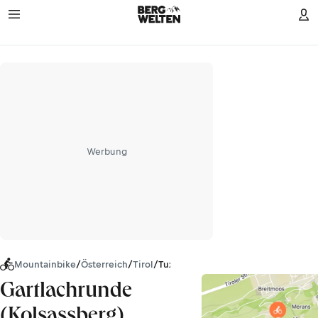
Werbung
Mountainbike
/
Österreich
/
Tirol
/
Tuxer Alpen
Gartlachrunde
(Kolsassberg)