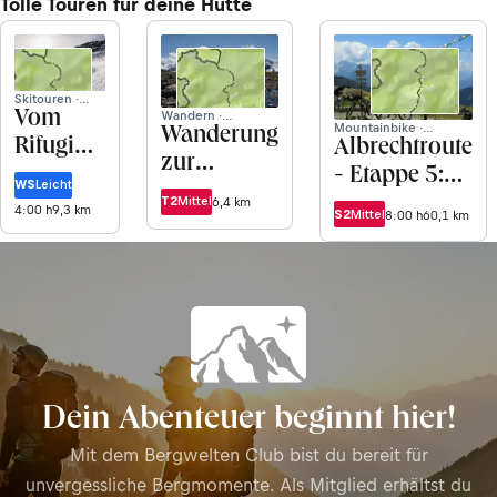
Tolle Touren für deine Hütte
Skitouren ·
Wandern ·
Lombardei
Vom
Mountainbike ·
Lombardei
Wanderung
Rifugio
Lombardei
Albrechtroute
zur
Paradiso
- Etappe 5:
WS
Leicht
Fornihütte
zum
Von
T2
Mittel
6,4 km
4:00 h
9,3 km
S2
Mittel
von
8:00 h
60,1 km
Monte
Precasaglio
Valfurva
Sobretta
bis Madonna
Sud
di Campiglio
Dein Abenteuer beginnt hier!
Mit dem Bergwelten Club bist du bereit für
unvergessliche Bergmomente. Als Mitglied erhältst du