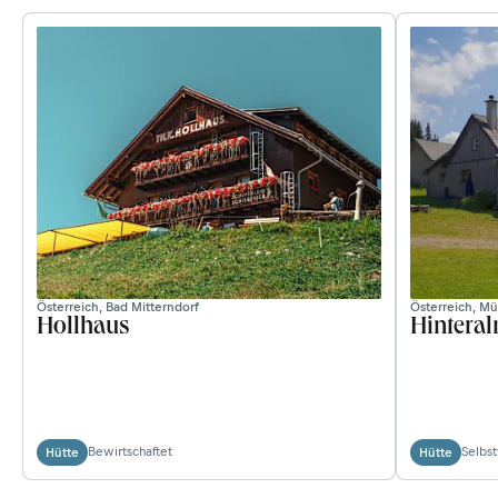
Österreich, Bad Mitterndorf
Österreich, Mü
Hollhaus
Hintera
Bewirtschaftet
Selbs
Hütte
Hütte