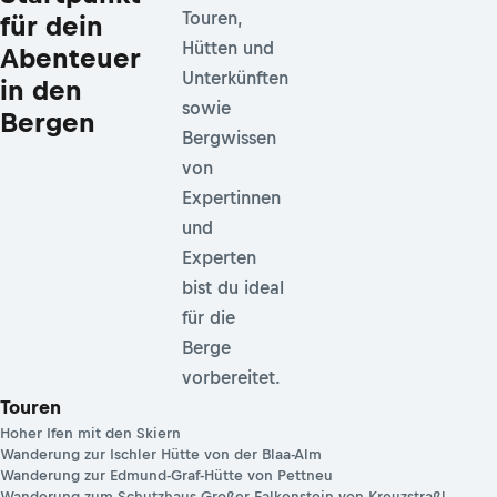
Touren,
für dein
Hütten und
Abenteuer
Unterkünften
in den
sowie
Bergen
Bergwissen
von
Expertinnen
und
Experten
bist du ideal
für die
Berge
vorbereitet.
Touren
Hoher Ifen mit den Skiern
Wanderung zur Ischler Hütte von der Blaa-Alm
Wanderung zur Edmund-Graf-Hütte von Pettneu
Wanderung zum Schutzhaus Großer Falkenstein von Kreuzstraßl