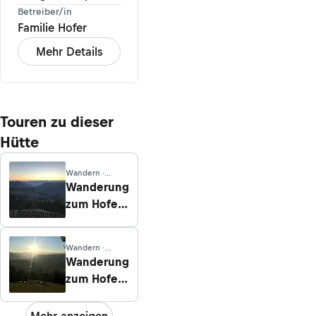
Betreiber/in
Familie Hofer
Mehr Details
Touren zu dieser
Hütte
Wandern ·
Venetien
Wanderung
zum Hofer
Alpl von
Völs am
Wandern ·
Schlern
Venetien
Wanderung
zum Hofer
Alpl von
Ums bei
Mehr anzeigen