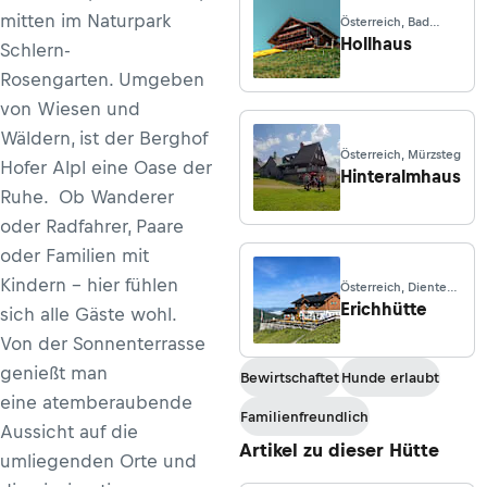
mitten im Naturpark
Österreich, Bad
Mitterndorf
Hollhaus
Schlern-
Rosengarten. Umgeben
von Wiesen und
Wäldern, ist der Berghof
Österreich, Mürzsteg
Hofer Alpl eine Oase der
Hinteralmhaus
Ruhe. Ob Wanderer
oder Radfahrer, Paare
oder Familien mit
Kindern – hier fühlen
Österreich, Dienten
am Hochkönig
Erichhütte
sich alle Gäste wohl.
Von der Sonnenterrasse
genießt man
Bewirtschaftet
Hunde erlaubt
eine atemberaubende
Familienfreundlich
Aussicht auf die
Artikel zu dieser Hütte
umliegenden Orte und