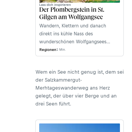
Lass dich inspirieren
Der Plombergstein in St.
Gilgen am Wolfgangsee
Wandern, Klettern und danach
direkt ins kühle Nass des
wunderschönen Wolfgangsees
springen - das sind gute Aussichten
Regionen
1 Min.
für ein Wochenende. Selbiges hat
sich auch Bergwelten-Autor Flo
Wem ein See nicht genug ist, dem sei
Scheimpflug gedacht und hat für
der Salzkammergut-
uns den Plombergstein hoch über
Merhtageswanderweg ans Herz
St. Gilgen im Salzkammergut sowohl
gelegt, der über vier Berge und an
kletter- als auch wandertechnisch
drei Seen führt.
unter die Lupe genommen und
berichtet darüber im aktuellen
Bergwelten-Magazin (Ausgabe
Oktober/November 2019).