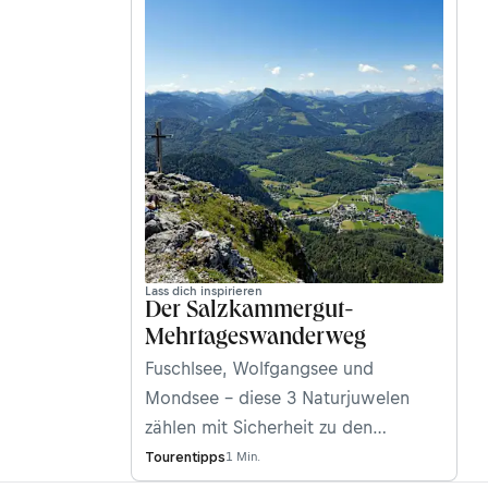
Lass dich inspirieren
Der Salzkammergut-
Mehrtageswanderweg
Fuschlsee, Wolfgangsee und
Mondsee – diese 3 Naturjuwelen
zählen mit Sicherheit zu den
schönsten Gewässern im
Tourentipps
1 Min.
Seenparadies Salzkammergut. Klar,