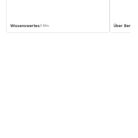
Wissenswertes
Über Berge 
3 Min.