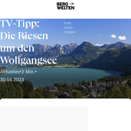
TV-Tipp:
Foto:
Getty
Images
Die Riesen
um den
Wolfgangsee
Aktuelles
•
2 Min.
•
30.06.2023