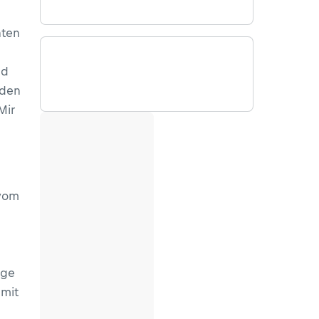
hten
nd
 den
Mir
 vom
nge
 mit