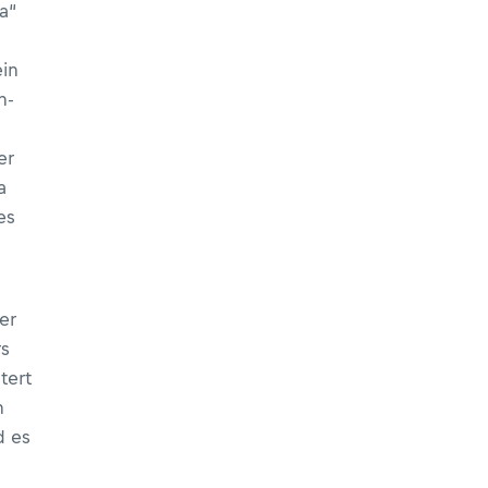
a“
ein
h-
er
a
es
er
rs
tert
n
d es