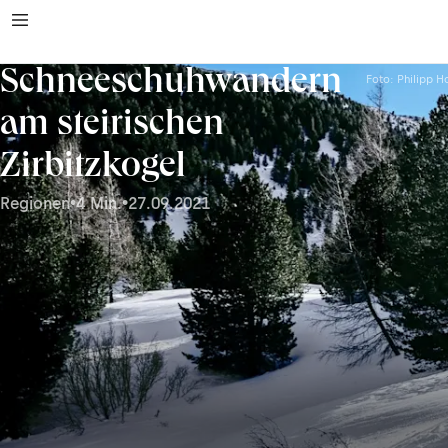
Schneeschuhwandern
Foto: Philipp H
am steirischen
Zirbitzkogel
Regionen
•
4 Min.
•
27.09.2021