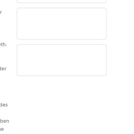
r
eth.
der
 des
rben
me