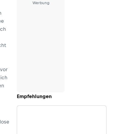
Werbung
n
ee
ich
cht
 vor
ich
en
Empfehlungen
Hose