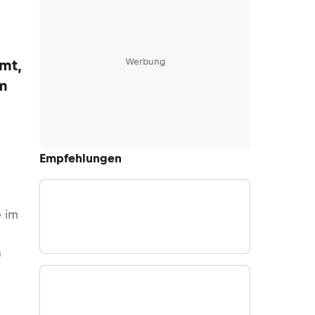
Werbung
mt,
em
Empfehlungen
e im
n