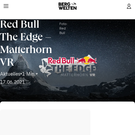
Red Bull
Foto:
Red
Bull
The Edge –
Matterhorn
VR
Aktuelles
•
1 Min.
•
17.06.2021