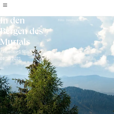
In den
Foto: Dimitry Anikin
Bergen des
Murtals
Aktuelles
•
1 Min.
•
01.10.2021