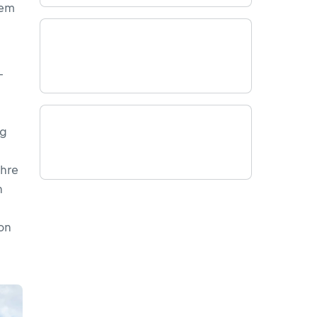
dem
-
ig
Ihre
n
on