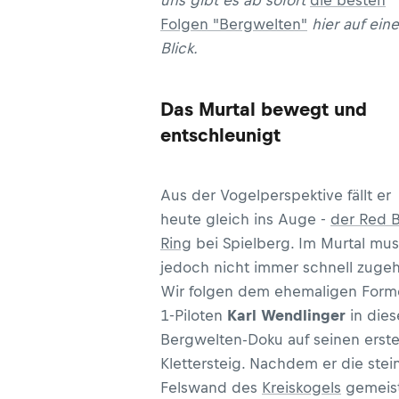
uns gibt es ab sofort
die besten
Folgen "Bergwelten"
hier auf ein
Blick.
Das Murtal bewegt und
entschleunigt
Aus der Vogelperspektive fällt er
heute gleich ins Auge -
der Red B
Ring
bei Spielberg. Im Murtal mus
jedoch nicht immer schnell zuge
Wir folgen dem ehemaligen Form
1-Piloten
Karl Wendlinger
in dies
Bergwelten-Doku auf seinen erst
Klettersteig. Nachdem er die stei
Felswand des
Kreiskogels
gemeist