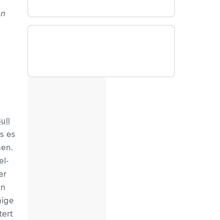
en
ull
s es
hen.
el-
er
en
nige
ert