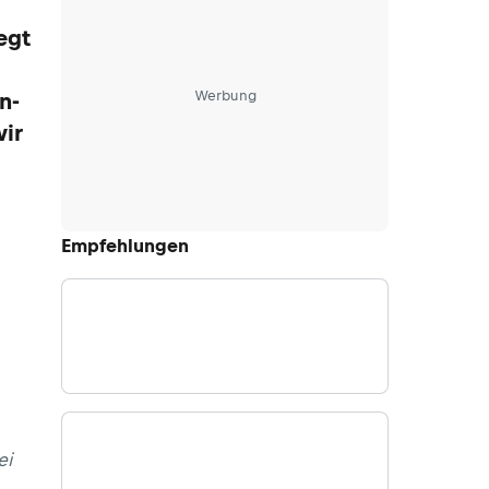
egt
Werbung
n-
ir
Empfehlungen
ei