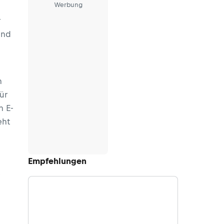
Werbung
r
und
n
ür
n E-
eht
m
Empfehlungen