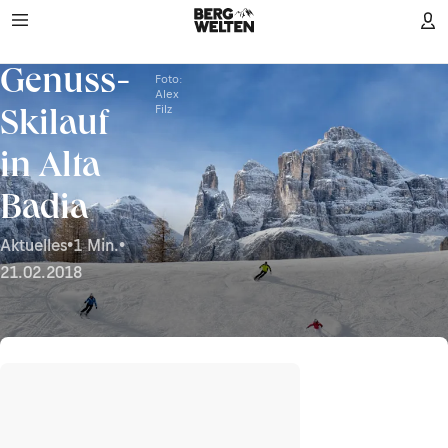
Genuss-
Foto:
Alex
Filz
Skilauf
in Alta
Badia
Aktuelles
•
1 Min.
•
21.02.2018