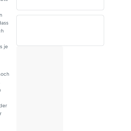
n
dass
ch
s je
noch
n
 der
r