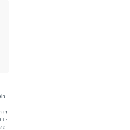
ein
n in
hte
öse