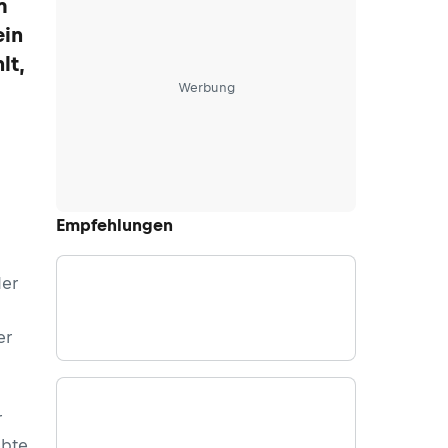
m
ein
lt,
Werbung
Empfehlungen
der
er
r
ebte