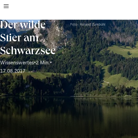
Der wilde
Foto: Roland Zumbühl
Stier am
Schwarzsee
Wissenswertes
•
2 Min.
•
17.08.2017