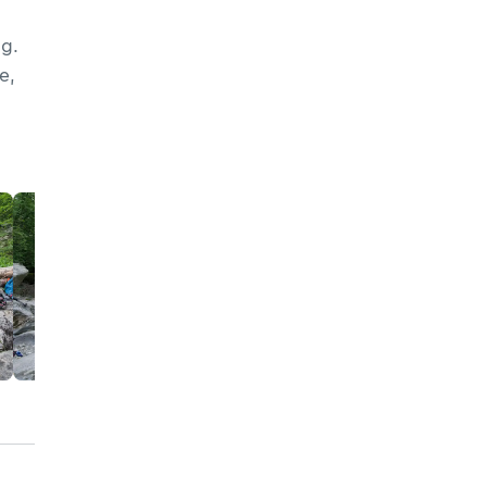
ug.
e,