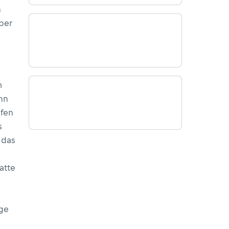
n
über
m
nn
lfen
s
 das
atte
ige