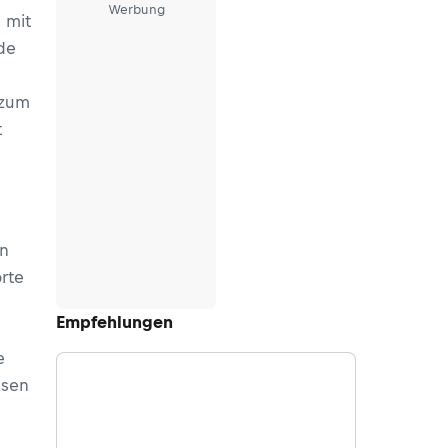
Werbung
 mit
de
 zum
t
in
rte
Empfehlungen
e
hsen