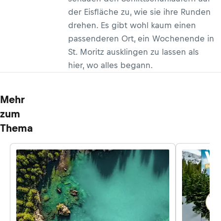
heimkehren würden. Falls nicht, so
seine Wette, würde er ihnen die
Reisekosten erstatten. Sie kamen zu
Weihnachten und blieben bis Ostern.
Der Rest ist Geschichte. Wir greifen
zur Sonnencreme auf der Terrasse
des Clubs, trinken eine Schoggi und
schauen den Schlittschuhläufern auf
der Eisfläche zu, wie sie ihre Runden
drehen. Es gibt wohl kaum einen
passenderen Ort, ein Wochenende in
St. Moritz ausklingen zu lassen als
hier, wo alles begann.
Mehr
zum