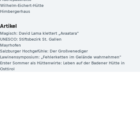
Heidenheim
Galerie
Nachtrodeln Hochwurzen
Lausköpfe
Hütten
Duisitzkarseehütte
Braunberghütte
Klamperbergalm
Fiderepasshütte
Wilhelm-Eichert-Hütte
Himbergerhaus
Artikel
Magisch: David Lama klettert „Avaatara“
UNESCO: Stiftsbezirk St. Gallen
Mayrhofen
Salzburger Hochgefühle: Der Großvenediger
Lawinensymposium: „Fehlerketten im Gelände wahrnehmen“
Erster Sommer als Hüttenwirte: Leben auf der Badener Hütte in
Osttirol