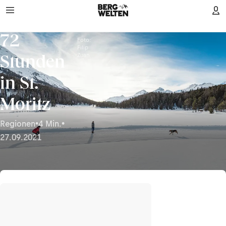
72
Foto:
Filip
Zuan
Stunden
in St.
Moritz
Regionen
•
4 Min.
•
27.09.2021