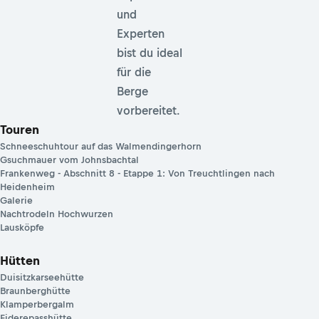
Startpunkt
geprüften
Touren,
für dein
Hütten und
Abenteuer
Unterkünften
in den
sowie
Bergen
Bergwissen
von
Expertinnen
und
Experten
bist du ideal
für die
Berge
vorbereitet.
Touren
Schneeschuhtour auf das Walmendingerhorn
Gsuchmauer vom Johnsbachtal
Frankenweg - Abschnitt 8 - Etappe 1: Von Treuchtlingen nach