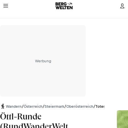
Werbung
Wandern
/
Österreich
/
Steiermark
/
Oberösterreich
/
Totes Gebirge
Öttl-Runde
(RundWanderWelt