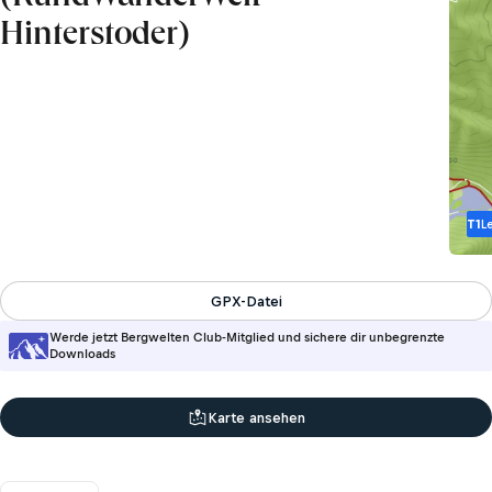
Hinterstoder)
T1
L
GPX-Datei
Werde jetzt Bergwelten Club-Mitglied und sichere dir unbegrenzte
Downloads
Karte ansehen