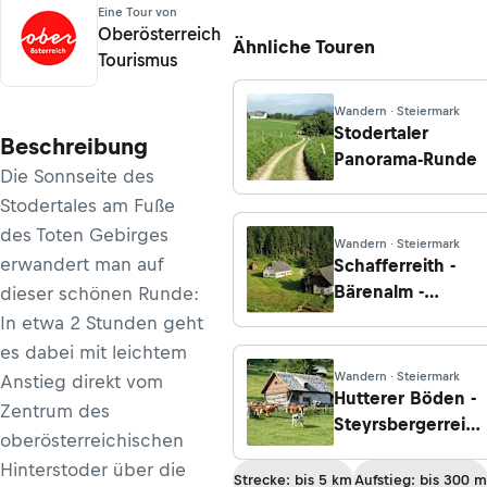
Eine Tour von
Oberösterreich
Ähnliche Touren
Tourismus
Wandern · Steiermark
Stodertaler
Beschreibung
Panorama-Runde
Die Sonnseite des
Stodertales am Fuße
des Toten Gebirges
Wandern · Steiermark
erwandert man auf
Schafferreith -
Bärenalm -
dieser schönen Runde:
Türkenkarscharte
In etwa 2 Stunden geht
es dabei mit leichtem
Wandern · Steiermark
Anstieg direkt vom
Hutterer Böden -
Zentrum des
Steyrsbergerreith
oberösterreichischen
- Wartegg -
Hinterstoder über die
Hinterstoder
Strecke: bis 5 km
Aufstieg: bis 300 m