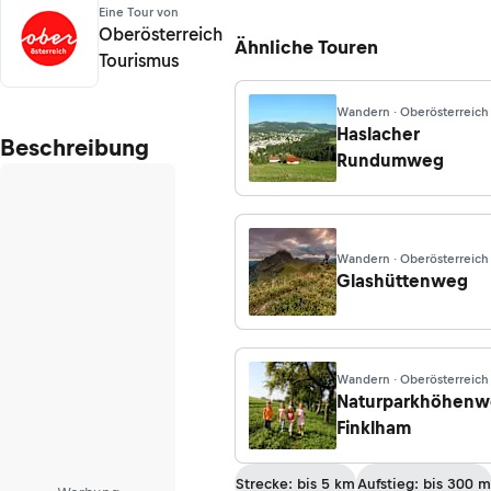
Eine Tour von
Oberösterreich
Ähnliche Touren
Tourismus
Wandern · Oberösterreich
Haslacher
Beschreibung
Rundumweg
Wandern · Oberösterreich
Glashüttenweg
Wandern · Oberösterreich
Naturparkhöhen
Finklham
Strecke: bis 5 km
Aufstieg: bis 300 m