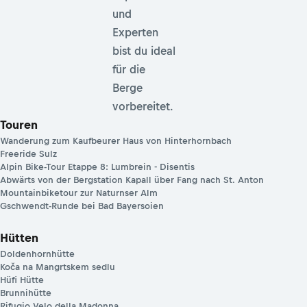
und
Experten
bist du ideal
für die
Berge
vorbereitet.
Touren
Wanderung zum Kaufbeurer Haus von Hinterhornbach
Freeride Sulz
Alpin Bike-Tour Etappe 8: Lumbrein - Disentis
Abwärts von der Bergstation Kapall über Fang nach St. Anton
Mountainbiketour zur Naturnser Alm
Gschwendt-Runde bei Bad Bayersoien
Hütten
Doldenhornhütte
Koča na Mangrtskem sedlu
Hüfi Hütte
Brunnihütte
Rifugio Velo della Madonna