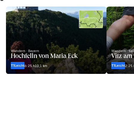
Wandern · Bayern
Wandern · Sal
Hochfelln von Maria Eck
Vitz am
T1
Leicht
T1
Leicht
6:25 h
10,1 km
2:25 