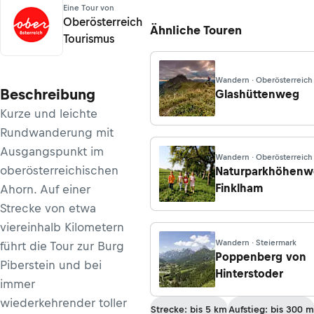
Eine Tour von
Oberösterreich
Ähnliche Touren
Tourismus
Wandern · Oberösterreich
Beschreibung
Glashüttenweg
Kurze und leichte
Rundwanderung mit
Ausgangspunkt im
Wandern · Oberösterreich
oberösterreichischen
Naturparkhöhen
Finklham
Ahorn. Auf einer
Strecke von etwa
viereinhalb Kilometern
Wandern · Steiermark
führt die Tour zur Burg
Poppenberg von
Piberstein und bei
Hinterstoder
immer
wiederkehrender toller
Strecke: bis 5 km
Aufstieg: bis 300 m