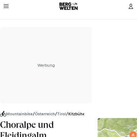
Werbung
Mountainbike
/
Österreich
/
Tirol
/
Kitzbüheler Alpen
Choralpe und
Fleidingalm