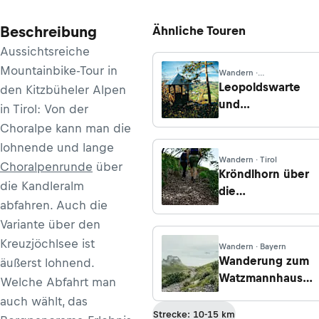
Beschreibung
Ähnliche Touren
Aussichtsreiche
Mountainbike-Tour in
Wandern ·
Niederösterreich
Leopoldswarte
den Kitzbüheler Alpen
und
in Tirol: Von der
Hauswaldberg
Choralpe kann man die
lohnende und lange
Wandern · Tirol
Choralpenrunde
über
Kröndlhorn über
die Kandleralm
die
abfahren. Auch die
Trattenbachalmen
Variante über den
Kreuzjöchlsee ist
Wandern · Bayern
Wanderung zum
äußerst lohnend.
Watzmannhaus
Welche Abfahrt man
von Ramsau
auch wählt, das
Strecke: 10-15 km