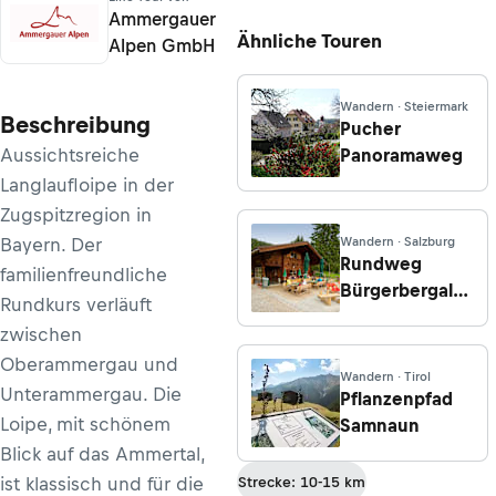
Ammergauer
Ähnliche Touren
Alpen GmbH
Wandern · Steiermark
Beschreibung
Pucher
Aussichtsreiche
Panoramaweg
Langlaufloipe in der
Zugspitzregion in
Bayern. Der
Wandern · Salzburg
Rundweg
familienfreundliche
Bürgerbergalm-
Rundkurs verläuft
Rohrmoos
zwischen
Oberammergau und
Wandern · Tirol
Unterammergau. Die
Pflanzenpfad
Loipe, mit schönem
Samnaun
Blick auf das Ammertal,
ist klassisch und für die
Strecke: 10-15 km