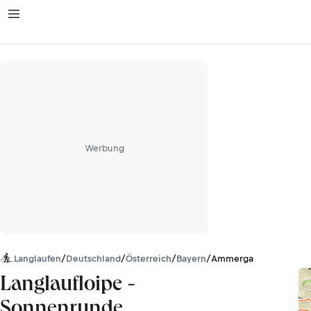
Werbung
Langlaufen
/
Deutschland
/
Österreich
/
Bayern
/
Ammergauer Alpen
Langlaufloipe -
Sonnenrunde