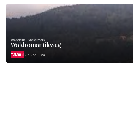
Wandern · Steiermark
Waldromantikweg
T2
Mittel
2:45 h
4,5 km