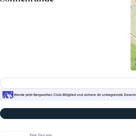
Werde jetzt Bergwelten Club-Mitglied und sichere dir unbegrenzte Downl
Eine Tour von