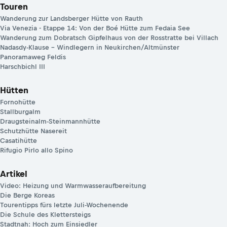
Touren
Wanderung zur Landsberger Hütte von Rauth
Via Venezia - Etappe 14: Von der Boé Hütte zum Fedaia See
Wanderung zum Dobratsch Gipfelhaus von der Rosstratte bei Villach
Nadasdy-Klause – Windlegern in Neukirchen/Altmünster
Panoramaweg Feldis
Harschbichl III
Hütten
Fornohütte
Stallburgalm
Draugsteinalm-Steinmannhütte
Schutzhütte Nasereit
Casatihütte
Rifugio Pirlo allo Spino
Artikel
Video: Heizung und Warmwasseraufbereitung
Die Berge Koreas
Tourentipps fürs letzte Juli-Wochenende
Die Schule des Klettersteigs
Stadtnah: Hoch zum Einsiedler