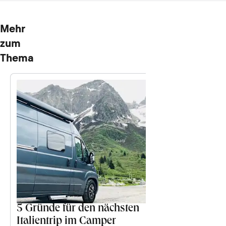
Mehr
zum
Thema
5 Gründe für den nächsten
Magazin
Das Best
Italientrip im Camper