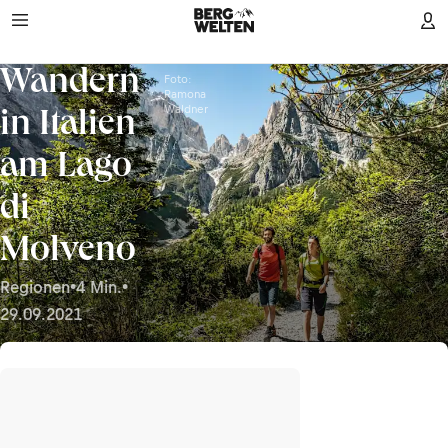
Wandern
Foto:
Ramona
Waldner
in Italien
am Lago
di
Molveno
Regionen
•
4 Min.
•
29.09.2021