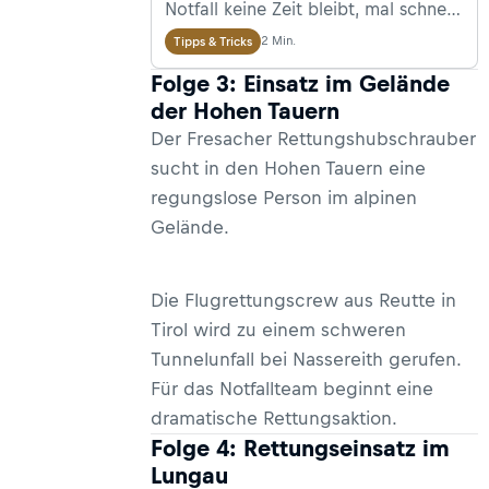
Notfall keine Zeit bleibt, mal schnell
die lokale Bergrettungsstelle zu
2 Min.
Tipps & Tricks
googeln, haben wir euch hier die
Folge 3: Einsatz im Gelände
Notrufnummern des
der Hohen Tauern
Alpenraums zusammengestellt.
Der Fresacher Rettungshubschrauber
Jeder Bergsteiger und Wanderer
sucht in den Hohen Tauern eine
sollte diese verinnerlicht haben!
regungslose Person im alpinen
Außerdem: Weißt du, wie du in einer
Gelände.
Stresssituation richtig und schnell
Hilfe holst?
Die Flugrettungscrew aus Reutte in
Tirol wird zu einem schweren
Tunnelunfall bei Nassereith gerufen.
Für das Notfallteam beginnt eine
dramatische Rettungsaktion.
Folge 4: Rettungseinsatz im
Lungau