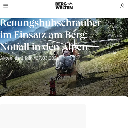
Rettungshubschrauber
Foto:
ServusTV
/
im Einsatz am Berg:
Wolfgang
Schulzer
/ Spiegel
Notfall in den Alpen
TV
GmbH
Aktuelles
•
2 Min.
•
27.03.2026