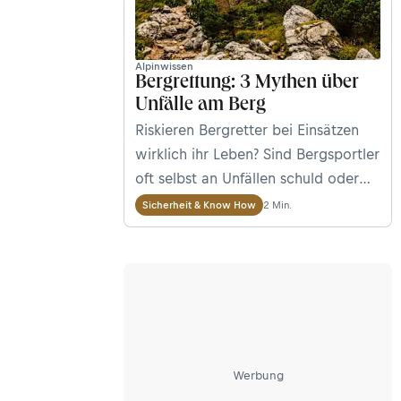
Alpinwissen
Bergrettung: 3 Mythen über
Unfälle am Berg
Riskieren Bergretter bei Einsätzen
wirklich ihr Leben? Sind Bergsportler
oft selbst an Unfällen schuld oder
sogar verantwortungslos? Die
2 Min.
Sicherheit & Know How
Bergrettung Salzburg klärt drei
Mythen über Unfälle am Berg auf.
Werbung