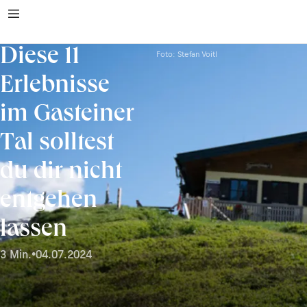
Diese 11
Foto: Stefan Voitl
Erlebnisse
im Gasteiner
Tal solltest
du dir nicht
entgehen
lassen
3 Min.
•
04.07.2024