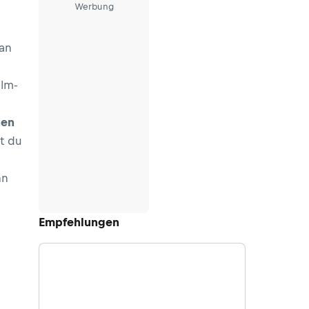
Werbung
an
elm-
hen
t du
nn
Empfehlungen