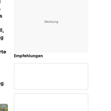
l
s
s
Werbung
l,
ng
rte
Empfehlungen
ng