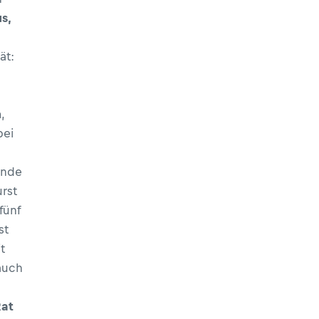
s,
ät:
n
,
bei
Ende
rst
 fünf
st
t
auch
Rat