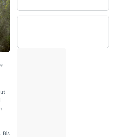
hy
ut
i
n
 Bis