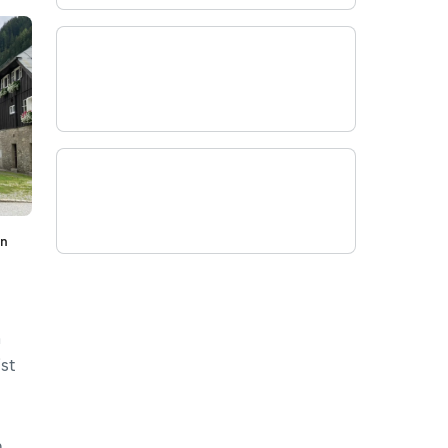
en
n
st
n