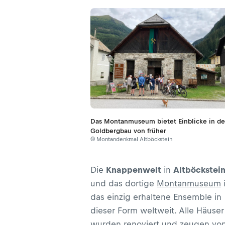
Das Montanmuseum bietet Einblicke in d
Goldbergbau von früher
© Montandenkmal Altböckstein
Die
Knappenwelt
in
Altböckstei
und das dortige
Montanmuseum
i
das einzig erhaltene Ensemble in
dieser Form weltweit. Alle Häuser
wurden renoviert und zeugen vo