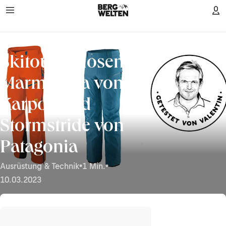
Die
Foto:
Bergwelten/
Karpos/
Skitourenhosen
Patagonia
Marmolada von
Karpos und
Stormstride von
Patagonia
Ausrüstung & Technik
•
1 Min.
•
10.03.2023