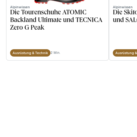
Alpinwissen
Alpinwissen
Die Tourenschuhe ATOMIC
Die Ski
Backland Ultimate und TECNICA
und SA
Zero G Peak
2 Min.
Ausrüstung & Technik
Ausrüstung &