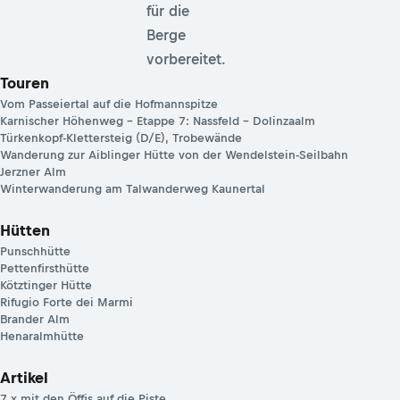
für die
Berge
vorbereitet.
Touren
Vom Passeiertal auf die Hofmannspitze
Karnischer Höhenweg – Etappe 7: Nassfeld – Dolinzaalm
Türkenkopf-Klettersteig (D/E), Trobewände
Wanderung zur Aiblinger Hütte von der Wendelstein-Seilbahn
Jerzner Alm
Winterwanderung am Talwanderweg Kaunertal
Hütten
Punschhütte
Pettenfirsthütte
Kötztinger Hütte
Rifugio Forte dei Marmi
Brander Alm
Henaralmhütte
Artikel
7 x mit den Öffis auf die Piste