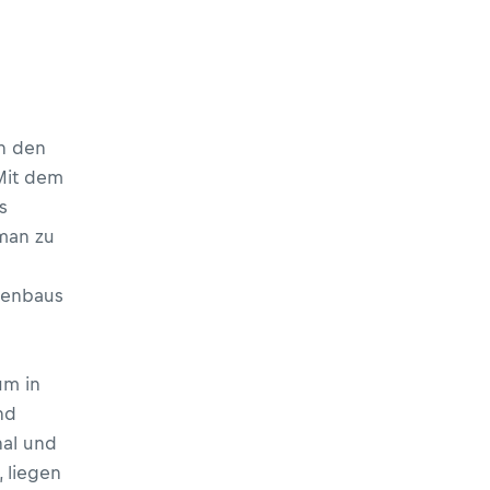
h den
Mit dem
s
man zu
ntenbaus
um in
nd
al und
 liegen