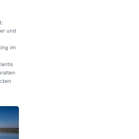
d-
er und
ting im
lantis
uralten
ocken