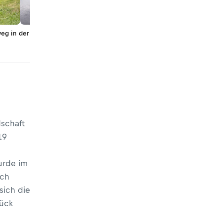
eg in der
schaft
19
urde im
sch
sich die
rück