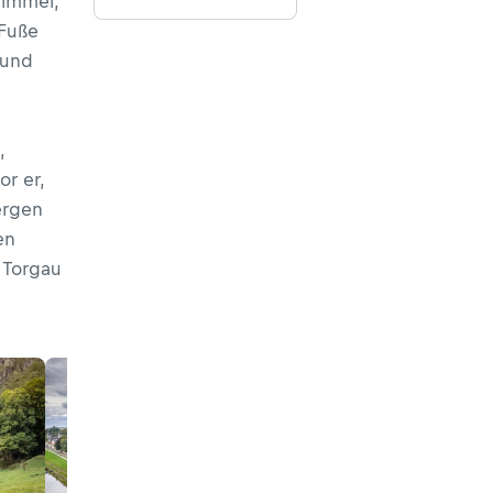
Himmel,
 Fuße
 und
,
r er,
ergen
en
 Torgau