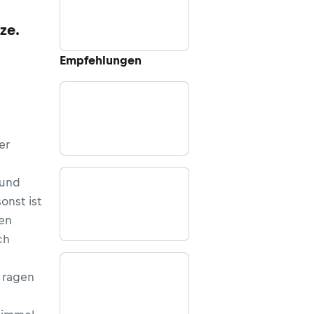
ze.
Empfehlungen
er
 und
onst ist
hen
ch
 ragen