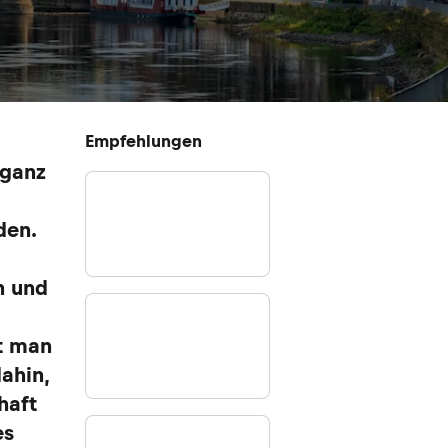
Empfehlungen
 ganz
den.
n und
et man
ahin,
haft
es