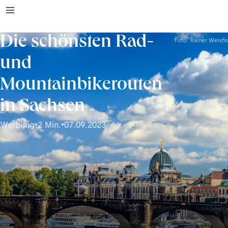
Die schönsten Rad-
Foto: Rainer Weisfl
und
Mountainbikerouten
in Sachsen
Werbung
•
2 Min.
•
07.09.2023